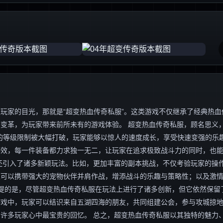
玩家的目光，那就是“超变热血传奇私服”。这类游戏不仅继承了经典热血
变革，为玩家带来前所未有的游戏体验。 超变热血传奇私服，顾名思义，
的等级限制被大幅打破，玩家能够以惊人的速度成长，享受快速变强的乐
特效，每一件装备都力求独一无二，让玩家在追求极致战斗力的同时，也
还引入了诸多新颖玩法。比如，更加丰富的副本挑战，不仅考验玩家的操
家可以携带强大的宠物伙伴并肩作战，增添战斗的乐趣与策略性；以及激
一提的是，尽管超变热血传奇私服在玩法上进行了诸多创新，但它依然保留
游戏中，玩家可以结识来自五湖四海的朋友，共同组建公会，参与攻城掠
许多玩家心中最宝贵的回忆。 总之，超变热血传奇私服以其独特的魅力