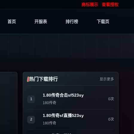
商标展示
查看授权
首页
开服表
排行榜
下载页
热门下载排行
显示更多
1.80传奇合击sf523sy
1
0次
180传奇
1.80传奇sf直播523sy
2
0次
180传奇