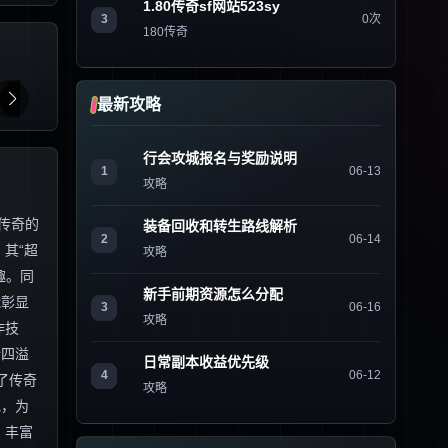
1.80传奇sf网站523sy
3
0次
180传奇
最新攻略
行会攻城报名与奖励说明
1
06-13
攻略
传奇的
装备回收和转生路线解析
2
06-14
其“超
攻略
趣。同
新手前期资源怎么分配
能彰显
3
06-16
攻略
作技
情四溢
日常副本收益优先级
4
06-12
了传奇
攻略
地，为
、丰富