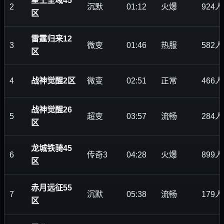
星王圣域45
2
沉默
01:12
火爆
924人
区
雷霆归来12
3
微变
01:46
热服
582人
区
4
战神觉醒2区
微变
02:51
正常
466人
战神觉醒26
5
超变
03:57
流畅
284人
区
龙城铁骑45
6
传奇3
04:28
火爆
899人
区
赤月远征55
7
沉默
05:38
流畅
179人
区