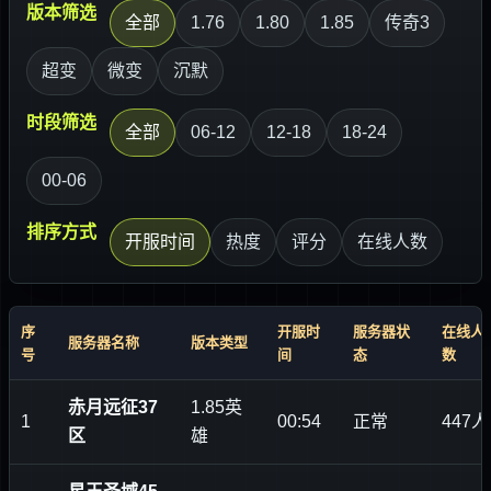
版本筛选
全部
1.76
1.80
1.85
传奇3
超变
微变
沉默
时段筛选
全部
06-12
12-18
18-24
00-06
排序方式
开服时间
热度
评分
在线人数
序
开服时
服务器状
在线人
服务器名称
版本类型
号
间
态
数
赤月远征37
1.85英
1
00:54
正常
447人
区
雄