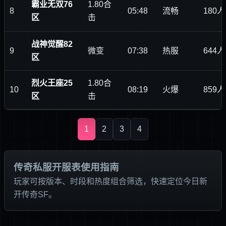
霸业无双76
1.80合
8
05:48
流畅
180人
区
击
战神觉醒82
9
微变
07:38
热服
644人
区
烈火王座25
1.80合
10
08:19
火爆
859人
区
击
1
2
3
4
传奇私服开服表使用指南
玩家可按版本、时段和热度组合筛选，快速定位今日新
开传奇SF。