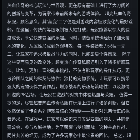
热血传奇的核心玩法与世界观，更在原有基础上进行了大刀阔斧
的创新与变革，为玩家带来前所未有的游戏体验。 超变热血传奇
私服，顾名思义，其“超变”二字便是对游戏内容极致变化的最好诠
释。在这里，传统的等级限制被大幅打破，玩家能够以惊人的速
度成长，享受快速变强的乐趣。同时，装备系统也经历了翻天覆
地的变化，从属性加成到外观特效，每一件装备都力求独一无
二，让玩家在追求极致战斗力的同时，也能彰显个性风采。 除了
这些显而易见的改变外，超变热血传奇私服还引入了诸多新颖玩
法。比如，更加丰富的副本挑战，不仅考验玩家的操作技巧，更
考验团队之间的默契与协作；独特的宠物系统，让玩家可以携带
强大的宠物伙伴并肩作战，增添战斗的乐趣与策略性；以及激情
四溢的PK战场，让玩家在激烈的对抗中体验热血与荣耀。 值得一
提的是，尽管超变热血传奇私服在玩法上进行了诸多创新，但它
依然保留了传奇系列游戏最核心的精髓——那份对兄弟情谊的执
着追求。在游戏中，玩家可以结识来自五湖四海的朋友，共同组
建公会，参与攻城掠地，为了荣耀与梦想而战。这种并肩作战、
同甘共苦的经历，成为了许多玩家心中最宝贵的回忆。 总之，超