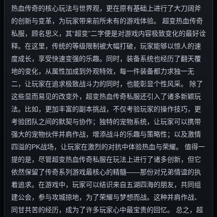
热血传奇的核心玩法与世界观，更在原有基础上进行了大刀阔斧
的创新与变革，为玩家带来前所未有的游戏体验。 超变热血传奇
私服，顾名思义，其“超变”二字便是对游戏内容极致变化的最好诠
释。在这里，传统的等级限制被大幅打破，玩家能够以惊人的速
度成长，享受快速变强的乐趣。同时，装备系统也经历了翻天覆
地的变化，从属性加成到外观特效，每一件装备都力求独一无
二，让玩家在追求极致战斗力的同时，也能彰显个性风采。 除了
这些显而易见的改变外，超变热血传奇私服还引入了诸多新颖玩
法。比如，更加丰富的副本挑战，不仅考验玩家的操作技巧，更
考验团队之间的默契与协作；独特的宠物系统，让玩家可以携带
强大的宠物伙伴并肩作战，增添战斗的乐趣与策略性；以及激情
四溢的PK战场，让玩家在激烈的对抗中体验热血与荣耀。 值得一
提的是，尽管超变热血传奇私服在玩法上进行了诸多创新，但它
依然保留了传奇系列游戏最核心的精髓——那份对兄弟情谊的执
着追求。在游戏中，玩家可以结识来自五湖四海的朋友，共同组
建公会，参与攻城掠地，为了荣耀与梦想而战。这种并肩作战、
同甘共苦的经历，成为了许多玩家心中最宝贵的回忆。 总之，超