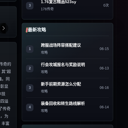
1.76复古精品523sy
3
0次
176传奇
最新攻略
跨服战场阵容搭配建议
1
06-15
攻略
传奇的
行会攻城报名与奖励说明
2
06-13
其“超
攻略
趣。同
新手前期资源怎么分配
能彰显
3
06-16
攻略
作技
情四溢
装备回收和转生路线解析
4
06-14
了传奇
攻略
地，为
、丰富