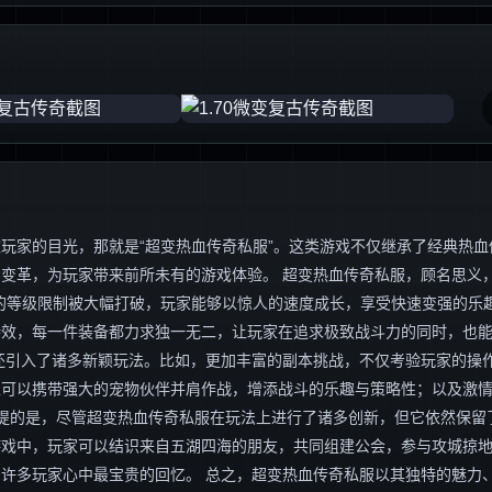
玩家的目光，那就是“超变热血传奇私服”。这类游戏不仅继承了经典热血
变革，为玩家带来前所未有的游戏体验。 超变热血传奇私服，顾名思义，
的等级限制被大幅打破，玩家能够以惊人的速度成长，享受快速变强的乐
特效，每一件装备都力求独一无二，让玩家在追求极致战斗力的同时，也
还引入了诸多新颖玩法。比如，更加丰富的副本挑战，不仅考验玩家的操
家可以携带强大的宠物伙伴并肩作战，增添战斗的乐趣与策略性；以及激
一提的是，尽管超变热血传奇私服在玩法上进行了诸多创新，但它依然保留
游戏中，玩家可以结识来自五湖四海的朋友，共同组建公会，参与攻城掠
许多玩家心中最宝贵的回忆。 总之，超变热血传奇私服以其独特的魅力