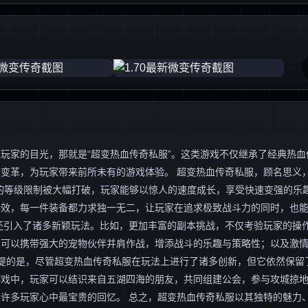
玩家的目光，那就是“超变热血传奇私服”。这类游戏不仅继承了经典热血
变革，为玩家带来前所未有的游戏体验。 超变热血传奇私服，顾名思义，
的等级限制被大幅打破，玩家能够以惊人的速度成长，享受快速变强的乐
特效，每一件装备都力求独一无二，让玩家在追求极致战斗力的同时，也
还引入了诸多新颖玩法。比如，更加丰富的副本挑战，不仅考验玩家的操
家可以携带强大的宠物伙伴并肩作战，增添战斗的乐趣与策略性；以及激
一提的是，尽管超变热血传奇私服在玩法上进行了诸多创新，但它依然保留
游戏中，玩家可以结识来自五湖四海的朋友，共同组建公会，参与攻城掠
许多玩家心中最宝贵的回忆。 总之，超变热血传奇私服以其独特的魅力