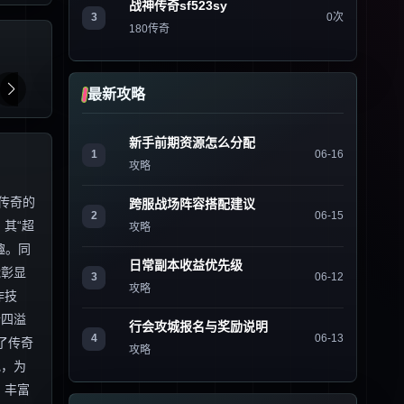
战神传奇sf523sy
3
0次
180传奇
最新攻略
新手前期资源怎么分配
1
06-16
攻略
传奇的
跨服战场阵容搭配建议
2
06-15
其“超
攻略
趣。同
日常副本收益优先级
能彰显
3
06-12
攻略
作技
情四溢
行会攻城报名与奖励说明
4
06-13
了传奇
攻略
地，为
、丰富