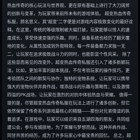
热血传奇的核心玩法与世界观，更在原有基础上进行了大刀阔斧
的创新与变革，为玩家带来前所未有的游戏体验。 超变热血传奇
私服，顾名思义，其“超变”二字便是对游戏内容极致变化的最好诠
释。在这里，传统的等级限制被大幅打破，玩家能够以惊人的速
度成长，享受快速变强的乐趣。同时，装备系统也经历了翻天覆
地的变化，从属性加成到外观特效，每一件装备都力求独一无
二，让玩家在追求极致战斗力的同时，也能彰显个性风采。 除了
这些显而易见的改变外，超变热血传奇私服还引入了诸多新颖玩
法。比如，更加丰富的副本挑战，不仅考验玩家的操作技巧，更
考验团队之间的默契与协作；独特的宠物系统，让玩家可以携带
强大的宠物伙伴并肩作战，增添战斗的乐趣与策略性；以及激情
四溢的PK战场，让玩家在激烈的对抗中体验热血与荣耀。 值得一
提的是，尽管超变热血传奇私服在玩法上进行了诸多创新，但它
依然保留了传奇系列游戏最核心的精髓——那份对兄弟情谊的执
着追求。在游戏中，玩家可以结识来自五湖四海的朋友，共同组
建公会，参与攻城掠地，为了荣耀与梦想而战。这种并肩作战、
同甘共苦的经历，成为了许多玩家心中最宝贵的回忆。 总之，超