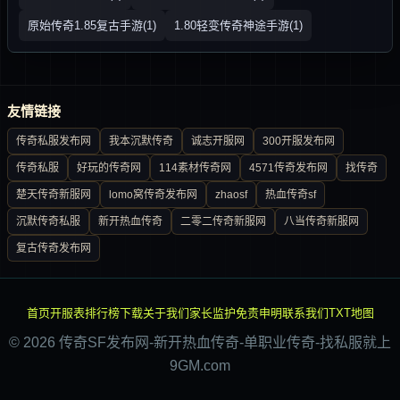
原始传奇1.85复古手游(1)
1.80轻变传奇神途手游(1)
友情链接
传奇私服发布网
我本沉默传奇
诚志开服网
300开服发布网
传奇私服
好玩的传奇网
114素材传奇网
4571传奇发布网
找传奇
楚天传奇新服网
lomo窝传奇发布网
zhaosf
热血传奇sf
沉默传奇私服
新开热血传奇
二零二传奇新服网
八当传奇新服网
复古传奇发布网
首页
开服表
排行榜
下载
关于我们
家长监护
免责申明
联系我们
TXT地图
© 2026 传奇SF发布网-新开热血传奇-单职业传奇-找私服就上
9GM.com