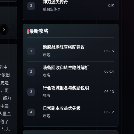
神刀迷失传奇
3
0次
单职业传奇
最新攻略
跨服战场阵容搭配建议
1
06-15
攻略
列中一
装备回收和转生路线解析
2
06-14
怀依旧
攻略
，更是
行会攻城报名与奖励说明
刻，更
3
06-13
攻略
，都力
心中最
日常副本收益优先级
4
06-12
大量金
攻略
厌倦了
，与志