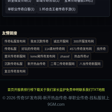
妖皇微变传奇(1)
圣域传奇合击(1)
宝来传奇备胎195(1)
单职业传奇白客(1)
1.85合击王者传奇手游(1)
友情链接
传奇私服发布网
我本沉默传奇
诚志开服网
300开服发布网
传奇私服
好玩的传奇网
114素材传奇网
4571传奇发布网
找传奇
楚天传奇新服网
lomo窝传奇发布网
zhaosf
热血传奇sf
沉默传奇私服
新开热血传奇
二零二传奇新服网
八当传奇新服网
复古传奇发布网
首页
开服表
排行榜
下载
关于我们
家长监护
免责申明
联系我们
TXT地图
© 2026 传奇SF发布网-新开热血传奇-单职业传奇-找私服就上
9GM.com