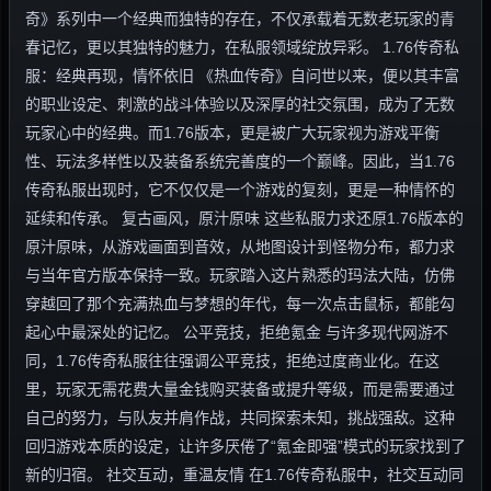
奇》系列中一个经典而独特的存在，不仅承载着无数老玩家的青
春记忆，更以其独特的魅力，在私服领域绽放异彩。 1.76传奇私
服：经典再现，情怀依旧 《热血传奇》自问世以来，便以其丰富
的职业设定、刺激的战斗体验以及深厚的社交氛围，成为了无数
玩家心中的经典。而1.76版本，更是被广大玩家视为游戏平衡
性、玩法多样性以及装备系统完善度的一个巅峰。因此，当1.76
传奇私服出现时，它不仅仅是一个游戏的复刻，更是一种情怀的
延续和传承。 复古画风，原汁原味 这些私服力求还原1.76版本的
原汁原味，从游戏画面到音效，从地图设计到怪物分布，都力求
与当年官方版本保持一致。玩家踏入这片熟悉的玛法大陆，仿佛
穿越回了那个充满热血与梦想的年代，每一次点击鼠标，都能勾
起心中最深处的记忆。 公平竞技，拒绝氪金 与许多现代网游不
同，1.76传奇私服往往强调公平竞技，拒绝过度商业化。在这
里，玩家无需花费大量金钱购买装备或提升等级，而是需要通过
自己的努力，与队友并肩作战，共同探索未知，挑战强敌。这种
回归游戏本质的设定，让许多厌倦了“氪金即强”模式的玩家找到了
新的归宿。 社交互动，重温友情 在1.76传奇私服中，社交互动同