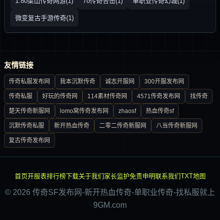
1.80梁山传奇网游(1)
7o传奇合击(1)
单职业传奇幻城(1)
微变复古手游传奇(1)
友情链接
传奇私服发布网
我本沉默传奇
诚志开服网
300开服发布网
传奇私服
好玩的传奇网
114素材传奇网
4571传奇发布网
找传奇
楚天传奇新服网
lomo窝传奇发布网
zhaosf
热血传奇sf
沉默传奇私服
新开热血传奇
二零二传奇新服网
八当传奇新服网
复古传奇发布网
首页
开服表
排行榜
下载
关于我们
家长监护
免责申明
联系我们
TXT地图
© 2026 传奇SF发布网-新开热血传奇-单职业传奇-找私服就上
9GM.com