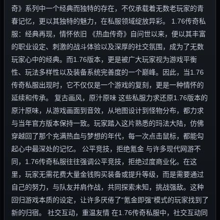
奇》系列中一个经典而独特的存在，不仅承载着无数老玩家的青
春记忆，更以其独特的魅力，在私服领域绽放异彩。 1.76传奇私
服：经典再现，情怀依旧 《热血传奇》自问世以来，便以其丰富
的职业设定、刺激的战斗体验以及深厚的社交氛围，成为了无数
玩家心中的经典。而1.76版本，更是被广大玩家视为游戏平衡
性、玩法多样性以及装备系统完善度的一个巅峰。因此，当1.76
传奇私服出现时，它不仅仅是一个游戏的复刻，更是一种情怀的
延续和传承。 复古画风，原汁原味 这些私服力求还原1.76版本的
原汁原味，从游戏画面到音效，从地图设计到怪物分布，都力求
与当年官方版本保持一致。玩家踏入这片熟悉的玛法大陆，仿佛
穿越回了那个充满热血与梦想的年代，每一次点击鼠标，都能勾
起心中最深处的记忆。 公平竞技，拒绝氪金 与许多现代网游不
同，1.76传奇私服往往强调公平竞技，拒绝过度商业化。在这
里，玩家无需花费大量金钱购买装备或提升等级，而是需要通过
自己的努力，与队友并肩作战，共同探索未知，挑战强敌。这种
回归游戏本质的设定，让许多厌倦了“氪金即强”模式的玩家找到了
新的归宿。 社交互动，重温友情 在1.76传奇私服中，社交互动同