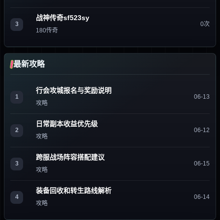
战神传奇sf523sy
3
0次
180传奇
最新攻略
行会攻城报名与奖励说明
1
06-13
攻略
日常副本收益优先级
2
06-12
攻略
跨服战场阵容搭配建议
3
06-15
攻略
装备回收和转生路线解析
4
06-14
攻略