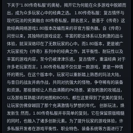
下关于“1.80传奇私服”的奥秘，揭开它为何能在众多游戏中脱颖而
出，成为众多玩家心中的经典之选。 1.80传奇私服：复古情怀与
现代玩法的完美融合 80传奇私服，顾名思义，是基于《传奇》这
款经典网络游戏1.80版本改编而来的非官方服务器。自《传奇》
问世以来，其独特的游戏设定、丰富的职业体系以及刺激的战斗
体验，就深深烙印在了无数玩家的心中。而1.80版本，更是被广
大玩家视为《传奇》系列中的经典之作，其平衡性、耐玩性以及
丰富的游戏内容，至今仍被津津乐道。 复古情怀，重温经典 对于
许多老玩家而言，1.80传奇私服不仅仅是一款游戏，更是一种情
怀的寄托。在这个版本中，玩家可以重新踏上熟悉的玛法大陆，
与昔日的战友并肩作战，共同对抗强大的怪物，争夺稀有的装备
和资源。那些曾经让人热血沸腾的PK场景、紧张刺激的攻城战，
以及那些耳熟能详的地图和BOSS，都在这里得到了完美的复刻，
让玩家仿佛穿越回了那个充满激情与梦想的年代。 创新玩法，焕
发新生 然而，1.80传奇私服并非简单的复刻，它在保留原版精髓
的同时，也融入了诸多创新元素。为了提升玩家的游戏体验，许
多私服开发者在游戏平衡性、职业特色、装备系统等方面进行了