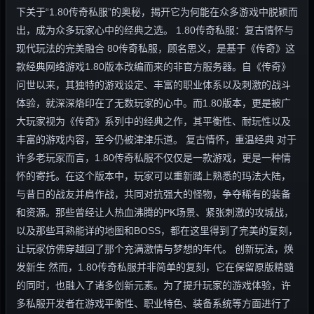
下关于“1.80传奇私服”的奥秘，揭开它为何能在众多游戏中脱颖而
出，成为众多玩家心中的经典之选。 1.80传奇私服：复古情怀与
现代玩法的完美融合 80传奇私服，顾名思义，是基于《传奇》这
款经典网络游戏1.80版本改编而来的非官方服务器。自《传奇》
问世以来，其独特的游戏设定、丰富的职业体系以及刺激的战斗
体验，就深深烙印在了无数玩家的心中。而1.80版本，更是被广
大玩家视为《传奇》系列中的经典之作，其平衡性、耐玩性以及
丰富的游戏内容，至今仍被津津乐道。 复古情怀，重温经典 对于
许多老玩家而言，1.80传奇私服不仅仅是一款游戏，更是一种情
怀的寄托。在这个版本中，玩家可以重新踏上熟悉的玛法大陆，
与昔日的战友并肩作战，共同对抗强大的怪物，争夺稀有的装备
和资源。那些曾经让人热血沸腾的PK场景、紧张刺激的攻城战，
以及那些耳熟能详的地图和BOSS，都在这里得到了完美的复刻，
让玩家仿佛穿越回了那个充满激情与梦想的年代。 创新玩法，焕
发新生 然而，1.80传奇私服并非简单的复刻，它在保留原版精髓
的同时，也融入了诸多创新元素。为了提升玩家的游戏体验，许
多私服开发者在游戏平衡性、职业特色、装备系统等方面进行了