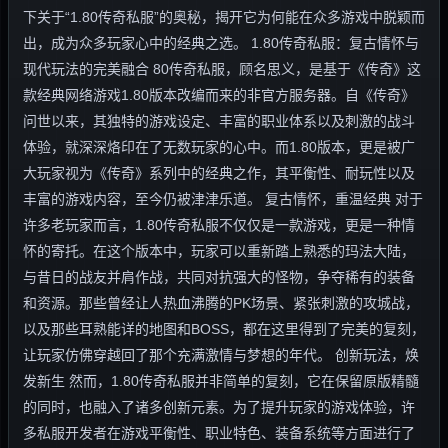
下关于“1.80传奇私服”的奥秘，揭开它为何能在众多游戏中脱颖而
出，成为众多玩家心中的经典之选。 1.80传奇私服：复古情怀与
现代玩法的完美融合 80传奇私服，顾名思义，是基于《传奇》这
款经典网络游戏1.80版本改编而来的非官方服务器。自《传奇》
问世以来，其独特的游戏设定、丰富的职业体系以及刺激的战斗
体验，就深深烙印在了无数玩家的心中。而1.80版本，更是被广
大玩家视为《传奇》系列中的经典之作，其平衡性、耐玩性以及
丰富的游戏内容，至今仍被津津乐道。 复古情怀，重温经典 对于
许多老玩家而言，1.80传奇私服不仅仅是一款游戏，更是一种情
怀的寄托。在这个版本中，玩家可以重新踏上熟悉的玛法大陆，
与昔日的战友并肩作战，共同对抗强大的怪物，争夺稀有的装备
和资源。那些曾经让人热血沸腾的PK场景、紧张刺激的攻城战，
以及那些耳熟能详的地图和BOSS，都在这里得到了完美的复刻，
让玩家仿佛穿越回了那个充满激情与梦想的年代。 创新玩法，焕
发新生 然而，1.80传奇私服并非简单的复刻，它在保留原版精髓
的同时，也融入了诸多创新元素。为了提升玩家的游戏体验，许
多私服开发者在游戏平衡性、职业特色、装备系统等方面进行了