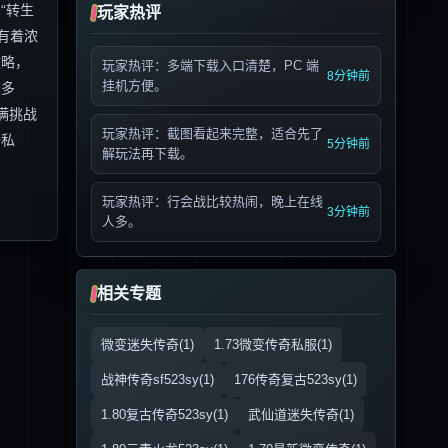
“转生
玩家热评
有着浓
攻略，
玩家热评：多端下载入口清楚，PC 端
8分钟前
挂机方便。
富多
满挑战
玩家热评：截图看起来完整，适合先了
奇私
5分钟前
解玩法再下载。
玩家热评：行会战比较热闹，晚上在线
3分钟前
人多。
相关专题
微变迷失传奇(1)
1.73微变传奇私服(1)
战神传奇sf523sy(1)
176传奇复古523sy(1)
1.80复古传奇523sy(1)
武仙道迷失传奇(1)