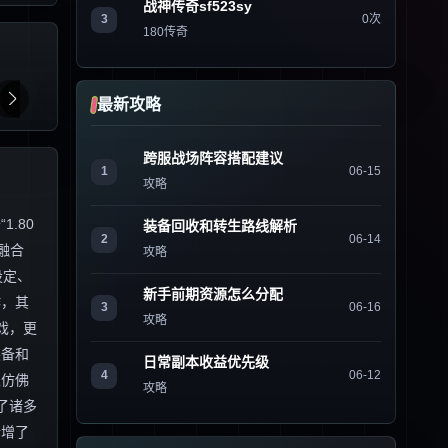
战神传奇sf523sy
3
0次
180传奇
最新攻略
跨服战场阵容搭配建议
1
06-15
攻略
.80
装备回收和转生路线解析
2
06-14
融合
攻略
设定、
新手前期资源怎么分配
作，其
3
06-16
攻略
戏，更
装备和
日常副本收益优先级
4
06-12
家仿佛
攻略
了诸多
新增了