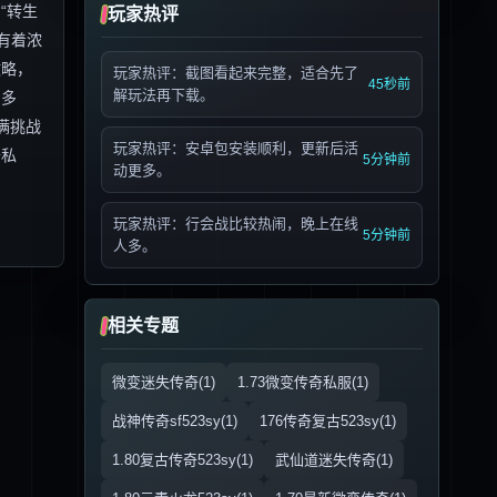
“转生
玩家热评
有着浓
攻略，
玩家热评：截图看起来完整，适合先了
45秒前
解玩法再下载。
富多
满挑战
玩家热评：安卓包安装顺利，更新后活
奇私
5分钟前
动更多。
玩家热评：行会战比较热闹，晚上在线
5分钟前
人多。
相关专题
微变迷失传奇(1)
1.73微变传奇私服(1)
战神传奇sf523sy(1)
176传奇复古523sy(1)
1.80复古传奇523sy(1)
武仙道迷失传奇(1)