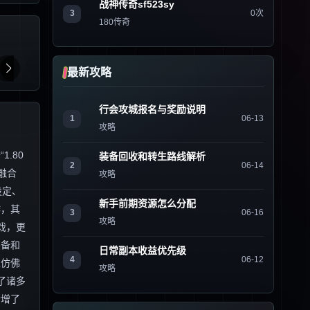
战神传奇sf523sy
3
0次
180传奇
最新攻略
行会攻城报名与奖励说明
1
06-13
攻略
.80
装备回收和转生路线解析
2
06-14
融合
攻略
设定、
新手前期资源怎么分配
作，其
3
06-16
攻略
戏，更
装备和
日常副本收益优先级
4
06-12
家仿佛
攻略
了诸多
新增了