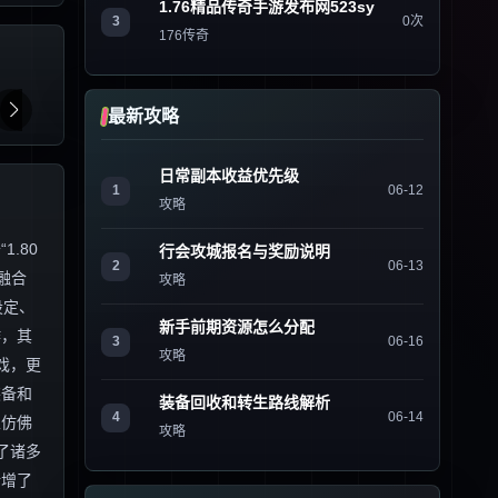
1.76精品传奇手游发布网523sy
3
0次
176传奇
最新攻略
日常副本收益优先级
1
06-12
攻略
.80
行会攻城报名与奖励说明
2
06-13
融合
攻略
设定、
新手前期资源怎么分配
作，其
3
06-16
攻略
戏，更
装备和
装备回收和转生路线解析
4
06-14
家仿佛
攻略
了诸多
新增了