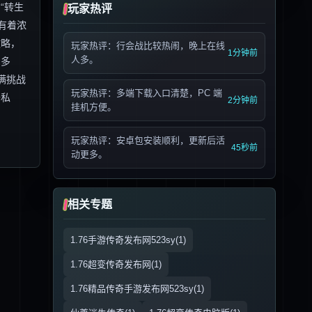
“转生
玩家热评
有着浓
攻略，
玩家热评：行会战比较热闹，晚上在线
1分钟前
人多。
富多
满挑战
玩家热评：多端下载入口清楚，PC 端
奇私
2分钟前
挂机方便。
玩家热评：安卓包安装顺利，更新后活
45秒前
动更多。
相关专题
1.76手游传奇发布网523sy(1)
1.76超变传奇发布网(1)
1.76精品传奇手游发布网523sy(1)