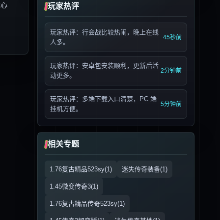
戏心
玩家热评
玩家热评：行会战比较热闹，晚上在线
45秒前
人多。
玩家热评：安卓包安装顺利，更新后活
2分钟前
动更多。
玩家热评：多端下载入口清楚，PC 端
5分钟前
挂机方便。
相关专题
1.76复古精品523sy(1)
迷失传奇装备(1)
1.45微变传奇3(1)
1.76复古精品传奇523sy(1)