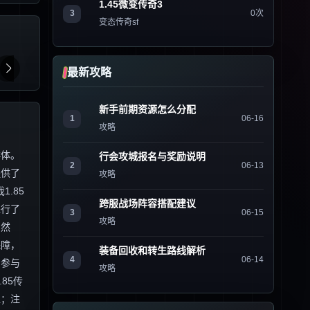
1.45微变传奇3
3
0次
变态传奇sf
最新攻略
新手前期资源怎么分配
1
06-16
攻略
群体。
行会攻城报名与奖励说明
2
06-13
提供了
攻略
.85
跨服战场阵容搭配建议
进行了
3
06-15
攻略
 然
保障，
装备回收和转生路线解析
4
06-14
的参与
攻略
85传
值；注