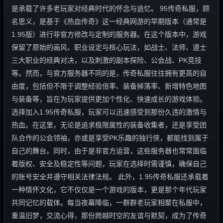
是承载了许多老玩家对经典时代的怀念与追忆。 95传奇私服，顾
名思义，是基于《热血传奇》这一经典网游的早期版本（通常是
1.95版）进行非官方修改与定制的服务器。在这个版本中，游戏
保留了原始的画风、职业设定与核心玩法，如战士、法师、道士
三大职业的经典对决，以及刺激的副本探险、公会战、PK竞技
等。然而，与官方服务器不同的是，传奇私服往往拥有更高的自
由度，包括但不限于调整经验倍率、装备掉落率、新增特色地图
与装备等，旨在为玩家提供更加个性化、快速成长的游戏体验。
选择加入1.95传奇私服，玩家可以迅速感受到那份久违的激情与
热血。在这里，无论是追求极限属性的装备收集者，还是享受团
队合作的公会领袖，亦或是享受PK乐趣的独行侠，都能找到属于
自己的舞台。同时，由于是非官方运营，这些服务器也常常面临
着版权、安全及稳定性等问题，玩家在选择时需谨慎，确保自己
的账号安全并遵守相关法律法规。 此外，1.95传奇私服还承载着
一种情怀文化，它不仅仅是一个游戏的版本，更是那个年代玩家
共同记忆的载体。每当夜幕降临，一群群老玩家相聚在私服中，
重温旧梦，交流心得，那份跨越时空的友谊与默契，成为了传奇