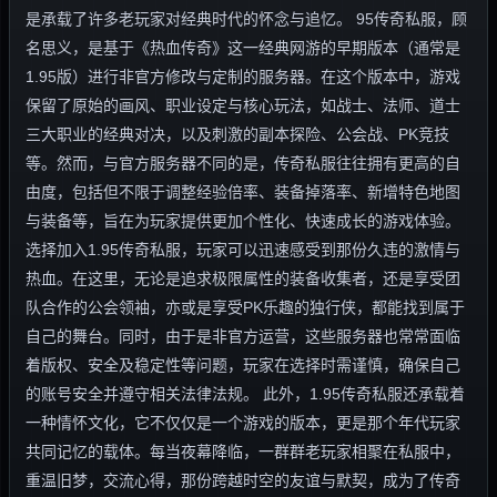
是承载了许多老玩家对经典时代的怀念与追忆。 95传奇私服，顾
名思义，是基于《热血传奇》这一经典网游的早期版本（通常是
1.95版）进行非官方修改与定制的服务器。在这个版本中，游戏
保留了原始的画风、职业设定与核心玩法，如战士、法师、道士
三大职业的经典对决，以及刺激的副本探险、公会战、PK竞技
等。然而，与官方服务器不同的是，传奇私服往往拥有更高的自
由度，包括但不限于调整经验倍率、装备掉落率、新增特色地图
与装备等，旨在为玩家提供更加个性化、快速成长的游戏体验。
选择加入1.95传奇私服，玩家可以迅速感受到那份久违的激情与
热血。在这里，无论是追求极限属性的装备收集者，还是享受团
队合作的公会领袖，亦或是享受PK乐趣的独行侠，都能找到属于
自己的舞台。同时，由于是非官方运营，这些服务器也常常面临
着版权、安全及稳定性等问题，玩家在选择时需谨慎，确保自己
的账号安全并遵守相关法律法规。 此外，1.95传奇私服还承载着
一种情怀文化，它不仅仅是一个游戏的版本，更是那个年代玩家
共同记忆的载体。每当夜幕降临，一群群老玩家相聚在私服中，
重温旧梦，交流心得，那份跨越时空的友谊与默契，成为了传奇