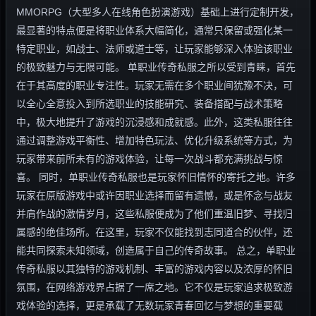
MMORPG（大型多人在线角色扮演游戏）基础上进行定制开发，
最显著的特点便是将职业体系大幅简化，通常只保留或强化某一
特定职业，如战士、法师或道士等，让玩家能够深入体验该职业
的极致魅力与无限可能。 单职业传奇私服之所以受到青睐，首先
在于其高度的职业专注性。玩家无需在多个职业间犹豫不决，可
以全心全意投入到所选职业的技能研究、装备搭配与战术策略
中，极大地提升了游戏的沉浸感和成就感。此外，这类私服往往
通过调整游戏平衡性、增加特色玩法、优化升级系统等方式，为
玩家带来前所未有的游戏体验，让每一次战斗都充满挑战与惊
喜。 同时，单职业传奇私服也是玩家怀旧情怀的寄托之地。许多
玩家在原版游戏中或许因职业选择而留有遗憾，或是怀念与战友
并肩作战的激情岁月，这些私服便成为了他们重温旧梦、寻找归
属感的绝佳场所。在这里，玩家不仅能找到志同道合的伙伴，还
能共同探索未知领域，创造属于自己的传奇故事。 总之，单职业
传奇私服以其独特的游戏机制、丰富的游戏内容以及浓厚的怀旧
氛围，在网络游戏界占据了一席之地。它不仅是玩家追求极致游
戏体验的选择，更是承载了无数玩家青春回忆与梦想的重要载