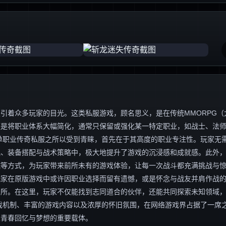
引着众多玩家的目光。这类私服游戏，顾名思义，是在传统MMORPG（
便是将职业体系大幅简化，通常只保留或强化某一特定职业，如战士、法
单职业传奇私服之所以受到青睐，首先在于其高度的职业专注性。玩家无
究、装备搭配与战术策略中，极大地提升了游戏的沉浸感和成就感。此外
统等方式，为玩家带来前所未有的游戏体验，让每一次战斗都充满挑战与
玩家在原版游戏中或许因职业选择而留有遗憾，或是怀念与战友并肩作战
场所。在这里，玩家不仅能找到志同道合的伙伴，还能共同探索未知领域
戏机制、丰富的游戏内容以及浓厚的怀旧氛围，在网络游戏界占据了一席
家青春回忆与梦想的重要载体。