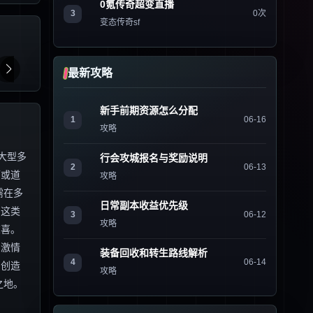
0氪传奇超变直播
3
0次
变态传奇sf
最新攻略
新手前期资源怎么分配
1
06-16
攻略
大型多
行会攻城报名与奖励说明
2
06-13
师或道
攻略
需在多
日常副本收益优先级
，这类
3
06-12
攻略
惊喜。
的激情
装备回收和转生路线解析
4
06-14
，创造
攻略
之地。