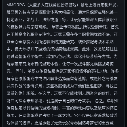
MMORPG（大型多人在线角色扮演游戏）基础上进行定制开发，
最显著的特点便是将职业体系大幅简化，通常只保留或强化某一
特定职业，如战士、法师或道士等，让玩家能够深入体验该职业
的极致魅力与无限可能。 单职业传奇私服之所以受到青睐，首先
在于其高度的职业专注性。玩家无需在多个职业间犹豫不决，可
以全心全意投入到所选职业的技能研究、装备搭配与战术策略
中，极大地提升了游戏的沉浸感和成就感。此外，这类私服往往
通过调整游戏平衡性、增加特色玩法、优化升级系统等方式，为
玩家带来前所未有的游戏体验，让每一次战斗都充满挑战与惊
喜。 同时，单职业传奇私服也是玩家怀旧情怀的寄托之地。许多
玩家在原版游戏中或许因职业选择而留有遗憾，或是怀念与战友
并肩作战的激情岁月，这些私服便成为了他们重温旧梦、寻找归
属感的绝佳场所。在这里，玩家不仅能找到志同道合的伙伴，还
能共同探索未知领域，创造属于自己的传奇故事。 总之，单职业
传奇私服以其独特的游戏机制、丰富的游戏内容以及浓厚的怀旧
氛围，在网络游戏界占据了一席之地。它不仅是玩家追求极致游
戏体验的选择，更是承载了无数玩家青春回忆与梦想的重要载