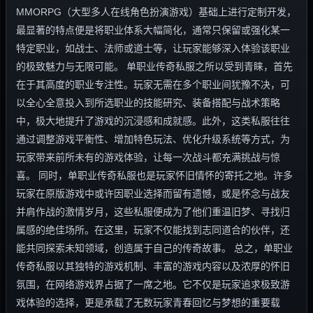
MMORPG（大型多人在线角色扮演游戏）基础上进行定制开发，
最显著的特点便是将职业体系大幅简化，通常只保留或强化某一
特定职业，如战士、法师或道士等，让玩家能够深入体验该职业
的极致魅力与无限可能。 单职业传奇私服之所以受到青睐，首先
在于其高度的职业专注性。玩家无需在多个职业间犹豫不决，可
以全心全意投入到所选职业的技能研究、装备搭配与战术策略
中，极大地提升了游戏的沉浸感和成就感。此外，这类私服往往
通过调整游戏平衡性、增加特色玩法、优化升级系统等方式，为
玩家带来前所未有的游戏体验，让每一次战斗都充满挑战与惊
喜。 同时，单职业传奇私服也是玩家怀旧情怀的寄托之地。许多
玩家在原版游戏中或许因职业选择而留有遗憾，或是怀念与战友
并肩作战的激情岁月，这些私服便成为了他们重温旧梦、寻找归
属感的绝佳场所。在这里，玩家不仅能找到志同道合的伙伴，还
能共同探索未知领域，创造属于自己的传奇故事。 总之，单职业
传奇私服以其独特的游戏机制、丰富的游戏内容以及浓厚的怀旧
氛围，在网络游戏界占据了一席之地。它不仅是玩家追求极致游
戏体验的选择，更是承载了无数玩家青春回忆与梦想的重要载