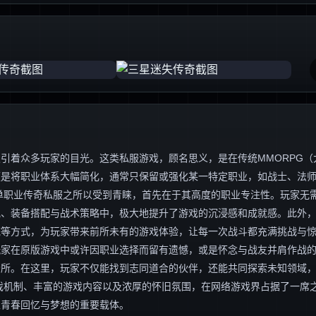
引着众多玩家的目光。这类私服游戏，顾名思义，是在传统MMORPG（
便是将职业体系大幅简化，通常只保留或强化某一特定职业，如战士、法
单职业传奇私服之所以受到青睐，首先在于其高度的职业专注性。玩家无
究、装备搭配与战术策略中，极大地提升了游戏的沉浸感和成就感。此外
统等方式，为玩家带来前所未有的游戏体验，让每一次战斗都充满挑战与
玩家在原版游戏中或许因职业选择而留有遗憾，或是怀念与战友并肩作战
场所。在这里，玩家不仅能找到志同道合的伙伴，还能共同探索未知领域
戏机制、丰富的游戏内容以及浓厚的怀旧氛围，在网络游戏界占据了一席
家青春回忆与梦想的重要载体。