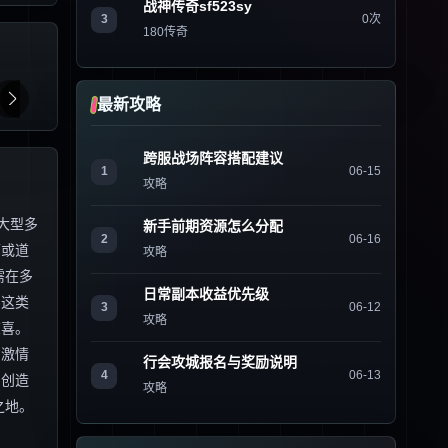
战神传奇sf523sy
3
0次
180传奇
最新攻略
跨服战场阵容搭配建议
1
06-15
攻略
大型多
新手前期资源怎么分配
2
06-16
师或道
攻略
需在多
日常副本收益优先级
，这类
3
06-12
攻略
惊喜。
的激情
行会攻城报名与奖励说明
4
06-13
，创造
攻略
之地。