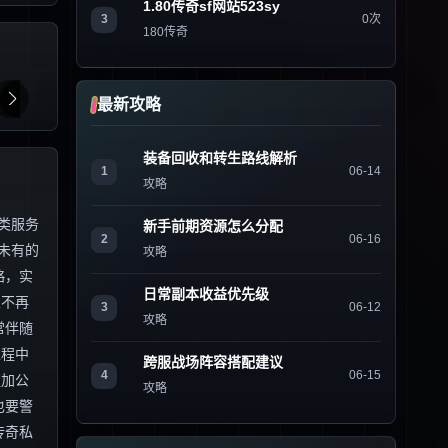
1.80传奇sf网站523sy
3
0次
180传奇
最新攻略
装备回收和转生路线解析
1
06-14
攻略
类服务
新手前期资源怎么分配
2
06-16
未有的
攻略
略，实
日常副本收益优先级
家不再
3
06-12
攻略
常伴随
过程中
跨服战场阵容搭配建议
4
06-15
更加公
攻略
也要警
传奇私