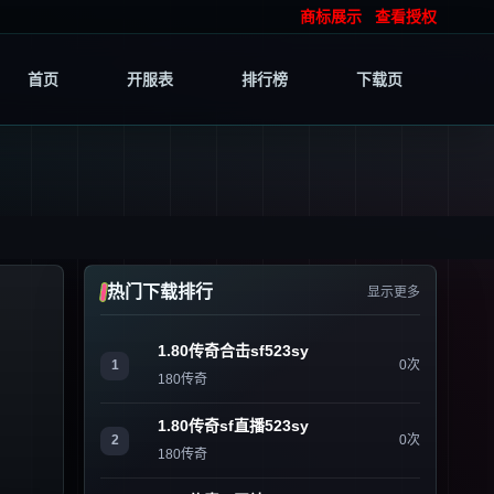
商标展示
查看授权
首页
开服表
排行榜
下载页
热门下载排行
显示更多
1.80传奇合击sf523sy
1
0次
180传奇
1.80传奇sf直播523sy
2
0次
180传奇