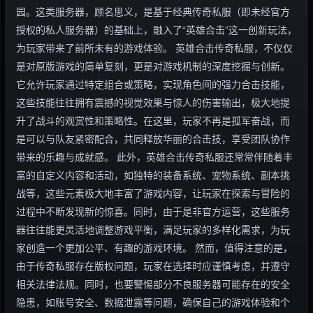
园。这类服务器，顾名思义，是基于经典传奇私服（即未经官方
授权的私人服务器）的基础上，融入了“英雄合击”这一创新玩法，
为玩家带来了前所未有的游戏体验。 英雄合击传奇私服，不仅仅
是对原版游戏的简单复刻，更是对游戏机制的深度挖掘与创新。
它允许玩家通过特定组合或策略，实现角色间的强力合击技能，
这些技能往往拥有震撼的视觉效果与惊人的伤害输出，极大地提
升了战斗的观赏性和策略性。在这里，玩家不再是孤军奋战，而
是可以与队友紧密配合，共同释放华丽的合击技，享受团队协作
带来的乐趣与成就感。 此外，英雄合击传奇私服还常常伴随着丰
富的自定义内容和活动，如独特的装备系统、宠物系统、副本挑
战等，这些元素极大地丰富了游戏内容，让玩家在探索与冒险的
过程中不断发现新的惊喜。同时，由于是非官方运营，这些服务
器往往能更灵活地调整游戏平衡，满足玩家的多样化需求，为玩
家创造一个更加公平、有趣的游戏环境。 然而，值得注意的是，
由于传奇私服存在版权问题，玩家在选择时应谨慎考虑，并遵守
相关法律法规。同时，也要警惕部分不良服务器可能存在的安全
隐患，如账号安全、数据泄露等问题，确保自己的游戏体验和个