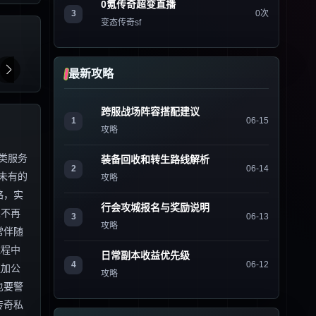
0氪传奇超变直播
3
0次
变态传奇sf
最新攻略
跨服战场阵容搭配建议
1
06-15
攻略
类服务
装备回收和转生路线解析
2
06-14
未有的
攻略
略，实
行会攻城报名与奖励说明
家不再
3
06-13
攻略
常伴随
过程中
日常副本收益优先级
4
06-12
更加公
攻略
也要警
传奇私