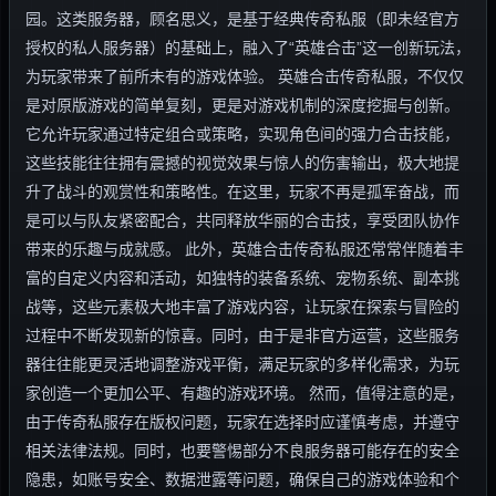
园。这类服务器，顾名思义，是基于经典传奇私服（即未经官方
授权的私人服务器）的基础上，融入了“英雄合击”这一创新玩法，
为玩家带来了前所未有的游戏体验。 英雄合击传奇私服，不仅仅
是对原版游戏的简单复刻，更是对游戏机制的深度挖掘与创新。
它允许玩家通过特定组合或策略，实现角色间的强力合击技能，
这些技能往往拥有震撼的视觉效果与惊人的伤害输出，极大地提
升了战斗的观赏性和策略性。在这里，玩家不再是孤军奋战，而
是可以与队友紧密配合，共同释放华丽的合击技，享受团队协作
带来的乐趣与成就感。 此外，英雄合击传奇私服还常常伴随着丰
富的自定义内容和活动，如独特的装备系统、宠物系统、副本挑
战等，这些元素极大地丰富了游戏内容，让玩家在探索与冒险的
过程中不断发现新的惊喜。同时，由于是非官方运营，这些服务
器往往能更灵活地调整游戏平衡，满足玩家的多样化需求，为玩
家创造一个更加公平、有趣的游戏环境。 然而，值得注意的是，
由于传奇私服存在版权问题，玩家在选择时应谨慎考虑，并遵守
相关法律法规。同时，也要警惕部分不良服务器可能存在的安全
隐患，如账号安全、数据泄露等问题，确保自己的游戏体验和个