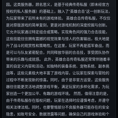
园。这类服务器，顾名思义，是基于经典传奇私服（即未经官方
授权的私人服务器）的基础上，融入了“英雄合击”这一创新玩法，
为玩家带来了前所未有的游戏体验。 英雄合击传奇私服，不仅仅
是对原版游戏的简单复刻，更是对游戏机制的深度挖掘与创新。
它允许玩家通过特定组合或策略，实现角色间的强力合击技能，
这些技能往往拥有震撼的视觉效果与惊人的伤害输出，极大地提
升了战斗的观赏性和策略性。在这里，玩家不再是孤军奋战，而
是可以与队友紧密配合，共同释放华丽的合击技，享受团队协作
带来的乐趣与成就感。 此外，英雄合击传奇私服还常常伴随着丰
富的自定义内容和活动，如独特的装备系统、宠物系统、副本挑
战等，这些元素极大地丰富了游戏内容，让玩家在探索与冒险的
过程中不断发现新的惊喜。同时，由于是非官方运营，这些服务
器往往能更灵活地调整游戏平衡，满足玩家的多样化需求，为玩
家创造一个更加公平、有趣的游戏环境。 然而，值得注意的是，
由于传奇私服存在版权问题，玩家在选择时应谨慎考虑，并遵守
相关法律法规。同时，也要警惕部分不良服务器可能存在的安全
隐患，如账号安全、数据泄露等问题，确保自己的游戏体验和个