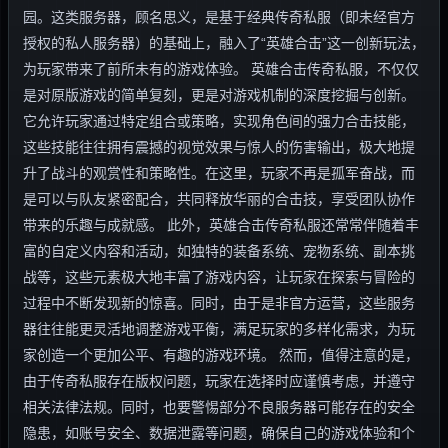
园。这类服务器，顾名思义，是基于经典传奇私服（即未经官方
授权的私人服务器）的基础上，融入了“英雄合击”这一创新玩法，
为玩家带来了前所未有的游戏体验。 英雄合击传奇私服，不仅仅
是对原版游戏的简单复刻，更是对游戏机制的深度挖掘与创新。
它允许玩家通过特定组合或策略，实现角色间的强力合击技能，
这些技能往往拥有震撼的视觉效果与惊人的伤害输出，极大地提
升了战斗的观赏性和策略性。在这里，玩家不再是孤军奋战，而
是可以与队友紧密配合，共同释放华丽的合击技，享受团队协作
带来的乐趣与成就感。 此外，英雄合击传奇私服还常常伴随着丰
富的自定义内容和活动，如独特的装备系统、宠物系统、副本挑
战等，这些元素极大地丰富了游戏内容，让玩家在探索与冒险的
过程中不断发现新的惊喜。同时，由于是非官方运营，这些服务
器往往能更灵活地调整游戏平衡，满足玩家的多样化需求，为玩
家创造一个更加公平、有趣的游戏环境。 然而，值得注意的是，
由于传奇私服存在版权问题，玩家在选择时应谨慎考虑，并遵守
相关法律法规。同时，也要警惕部分不良服务器可能存在的安全
隐患，如账号安全、数据泄露等问题，确保自己的游戏体验和个