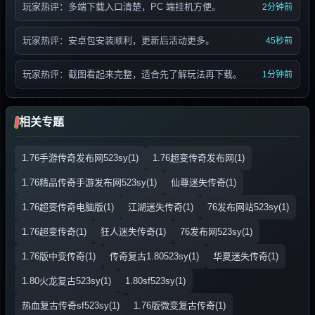
玩家热评：多端下载入口清楚，PC 端挂机方便。
2分钟前
玩家热评：安卓包安装顺利，更新后活动更多。
45秒前
玩家热评：截图看起来完整，适合先了解玩法再下载。
1分钟前
相关专题
1.76手游传奇发布网523sy(1)
1.76超变传奇发布网(1)
1.76精品传奇手游发布网523sy(1)
仙尊迷失传奇(1)
1.76超变传奇电脑版(1)
江湖迷失传奇(1)
76发布网站523sy(1)
1.76超变传奇(1)
狂人迷失传奇(1)
76发布网523sy(1)
1.76版中变传奇(1)
传奇复古1.80523sy(1)
华夏迷失传奇(1)
1.80火龙复古523sy(1)
1.80sf523sy(1)
热血复古传奇sf523sy(1)
1.76版微变复古传奇(1)