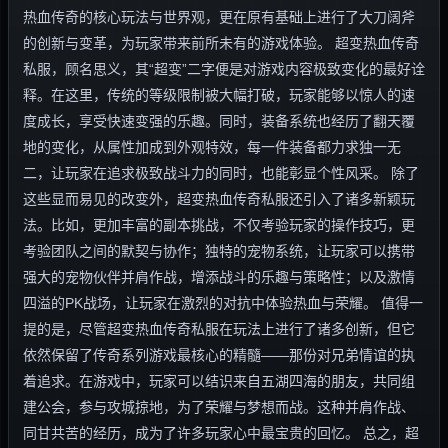
热血传奇的核心玩法与世界观，更在原有基础上进行了大刀阔斧
的创新与变革，为玩家带来前所未有的游戏体验。 超变热血传奇
私服，顾名思义，其“超变”二字便是对游戏内容极致变化的最好诠
释。在这里，传统的等级限制被大幅打破，玩家能够以惊人的速
度成长，享受快速变强的乐趣。同时，装备系统也经历了翻天覆
地的变化，从属性加成到外观特效，每一件装备都力求独一无
二，让玩家在追求极致战斗力的同时，也能彰显个性风采。 除了
这些显而易见的改变外，超变热血传奇私服还引入了诸多新颖玩
法。比如，更加丰富的副本挑战，不仅考验玩家的操作技巧，更
考验团队之间的默契与协作；独特的宠物系统，让玩家可以携带
强大的宠物伙伴并肩作战，增添战斗的乐趣与策略性；以及激情
四溢的PK战场，让玩家在激烈的对抗中体验热血与荣耀。 值得一
提的是，尽管超变热血传奇私服在玩法上进行了诸多创新，但它
依然保留了传奇系列游戏最核心的精髓——那份对兄弟情谊的执
着追求。在游戏中，玩家可以结识来自五湖四海的朋友，共同组
建公会，参与攻城掠地，为了荣耀与梦想而战。这种并肩作战、
同甘共苦的经历，成为了许多玩家心中最宝贵的回忆。 总之，超