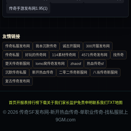
传奇手游发布网1.95(1)
友情链接
传奇私服发布网
我本沉默传奇
诚志开服网
300开服发布网
传奇私服
好玩的传奇网
114素材传奇网
4571传奇发布网
找传奇
楚天传奇新服网
lomo窝传奇发布网
zhaosf
热血传奇sf
沉默传奇私服
新开热血传奇
二零二传奇新服网
八当传奇新服网
复古传奇发布网
首页
开服表
排行榜
下载
关于我们
家长监护
免责申明
联系我们
TXT地图
© 2026 传奇SF发布网-新开热血传奇-单职业传奇-找私服就上
9GM.com