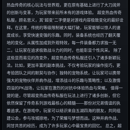
热血传奇的核心玩法与世界观，更在原有基础上进行了大刀阔斧
的创新与变革，为玩家带来前所未有的游戏体验。 超变热血传奇
私服，顾名思义，其“超变”二字便是对游戏内容极致变化的最好诠
释。在这里，传统的等级限制被大幅打破，玩家能够以惊人的速
度成长，享受快速变强的乐趣。同时，装备系统也经历了翻天覆
地的变化，从属性加成到外观特效，每一件装备都力求独一无
二，让玩家在追求极致战斗力的同时，也能彰显个性风采。 除了
这些显而易见的改变外，超变热血传奇私服还引入了诸多新颖玩
法。比如，更加丰富的副本挑战，不仅考验玩家的操作技巧，更
考验团队之间的默契与协作；独特的宠物系统，让玩家可以携带
强大的宠物伙伴并肩作战，增添战斗的乐趣与策略性；以及激情
四溢的PK战场，让玩家在激烈的对抗中体验热血与荣耀。 值得一
提的是，尽管超变热血传奇私服在玩法上进行了诸多创新，但它
依然保留了传奇系列游戏最核心的精髓——那份对兄弟情谊的执
着追求。在游戏中，玩家可以结识来自五湖四海的朋友，共同组
建公会，参与攻城掠地，为了荣耀与梦想而战。这种并肩作战、
同甘共苦的经历，成为了许多玩家心中最宝贵的回忆。 总之，超