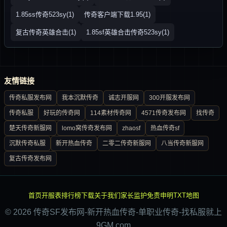
1.85ss传奇523sy(1)
传奇客户端下载1.95(1)
复古传奇英雄合击(1)
1.85sf英雄合击传奇523sy(1)
友情链接
传奇私服发布网
我本沉默传奇
诚志开服网
300开服发布网
传奇私服
好玩的传奇网
114素材传奇网
4571传奇发布网
找传奇
楚天传奇新服网
lomo窝传奇发布网
zhaosf
热血传奇sf
沉默传奇私服
新开热血传奇
二零二传奇新服网
八当传奇新服网
复古传奇发布网
首页
开服表
排行榜
下载
关于我们
家长监护
免责申明
TXT地图
© 2026 传奇SF发布网-新开热血传奇-单职业传奇-找私服就上
9GM.com