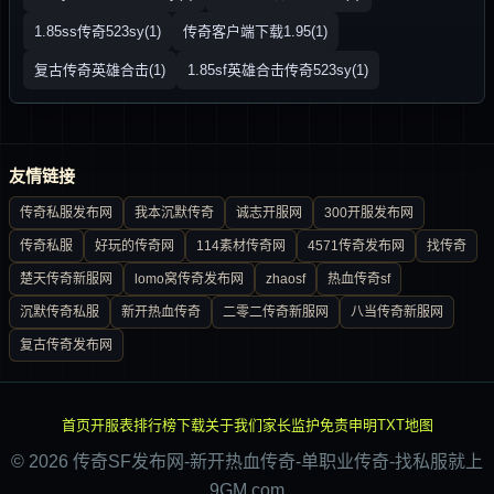
1.85ss传奇523sy(1)
传奇客户端下载1.95(1)
复古传奇英雄合击(1)
1.85sf英雄合击传奇523sy(1)
友情链接
传奇私服发布网
我本沉默传奇
诚志开服网
300开服发布网
传奇私服
好玩的传奇网
114素材传奇网
4571传奇发布网
找传奇
楚天传奇新服网
lomo窝传奇发布网
zhaosf
热血传奇sf
沉默传奇私服
新开热血传奇
二零二传奇新服网
八当传奇新服网
复古传奇发布网
首页
开服表
排行榜
下载
关于我们
家长监护
免责申明
TXT地图
© 2026 传奇SF发布网-新开热血传奇-单职业传奇-找私服就上
9GM.com