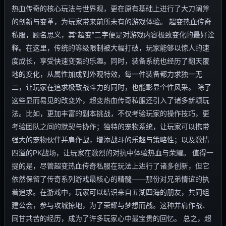
热血传奇的核心玩法与世界观，更在原有基础上进行了大刀阔斧
的创新与变革，为玩家带来前所未有的游戏体验。 超变热血传奇
私服，顾名思义，其“超变”二字便是对游戏内容极致变化的最好诠
释。在这里，传统的等级限制被大幅打破，玩家能够以惊人的速
度成长，享受快速变强的乐趣。同时，装备系统也经历了翻天覆
地的变化，从属性加成到外观特效，每一件装备都力求独一无
二，让玩家在追求极致战斗力的同时，也能彰显个性风采。 除了
这些显而易见的改变外，超变热血传奇私服还引入了诸多新颖玩
法。比如，更加丰富的副本挑战，不仅考验玩家的操作技巧，更
考验团队之间的默契与协作；独特的宠物系统，让玩家可以携带
强大的宠物伙伴并肩作战，增添战斗的乐趣与策略性；以及激情
四溢的PK战场，让玩家在激烈的对抗中体验热血与荣耀。 值得一
提的是，尽管超变热血传奇私服在玩法上进行了诸多创新，但它
依然保留了传奇系列游戏最核心的精髓——那份对兄弟情谊的执
着追求。在游戏中，玩家可以结识来自五湖四海的朋友，共同组
建公会，参与攻城掠地，为了荣耀与梦想而战。这种并肩作战、
同甘共苦的经历，成为了许多玩家心中最宝贵的回忆。 总之，超