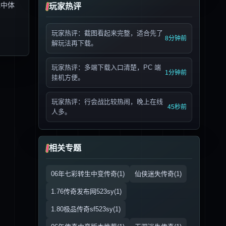
戏中体
玩家热评
玩家热评：截图看起来完整，适合先了
8分钟前
解玩法再下载。
玩家热评：多端下载入口清楚，PC 端
1分钟前
挂机方便。
玩家热评：行会战比较热闹，晚上在线
45秒前
人多。
相关专题
06年七彩转生中变传奇(1)
仙侠迷失传奇(1)
1.76传奇发布网523sy(1)
1.80极品传奇sf523sy(1)