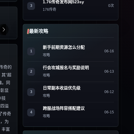
1.76传奇发布网523sy
3
0次
176传奇
最新攻略
新手前期资源怎么分配
1
06-16
攻略
传奇的
行会攻城报名与奖励说明
2
06-13
其“超
攻略
趣。同
日常副本收益优先级
能彰显
3
06-12
攻略
作技
情四溢
跨服战场阵容搭配建议
4
06-15
了传奇
攻略
地，为
、丰富