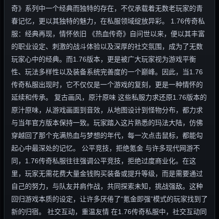
奇》系列中一个经典而独特的存在，不仅承载着无数老玩家的青
春记忆，更以其独特的魅力，在私服领域绽放异彩。 1.76传奇私
服：经典再现，情怀依旧 《热血传奇》自问世以来，便以其丰富
的职业设定、刺激的战斗体验以及深厚的社交氛围，成为了无数
玩家心中的经典。而1.76版本，更是被广大玩家视为游戏平衡
性、玩法多样性以及装备系统完善度的一个巅峰。因此，当1.76
传奇私服出现时，它不仅仅是一个游戏的复刻，更是一种情怀的
延续和传承。 复古画风，原汁原味 这些私服力求还原1.76版本的
原汁原味，从游戏画面到音效，从地图设计到怪物分布，都力求
与当年官方版本保持一致。玩家踏入这片熟悉的玛法大陆，仿佛
穿越回了那个充满热血与梦想的年代，每一次点击鼠标，都能勾
起心中最深处的记忆。 公平竞技，拒绝氪金 与许多现代网游不
同，1.76传奇私服往往强调公平竞技，拒绝过度商业化。在这
里，玩家无需花费大量金钱购买装备或提升等级，而是需要通过
自己的努力，与队友并肩作战，共同探索未知，挑战强敌。这种
回归游戏本质的设定，让许多厌倦了“氪金即强”模式的玩家找到了
新的归宿。 社交互动，重温友情 在1.76传奇私服中，社交互动同