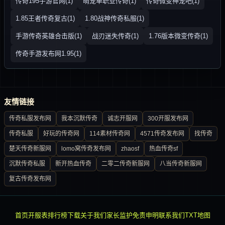
传奇195手游官网(1)
萌宠单职业传奇(1)
传奇微变神宠吧(1)
1.85王者传奇复古(1)
1.80战神传奇私服(1)
手游传奇英雄合击版(1)
战刃迷失传奇(1)
1.76版本微变传奇(1)
传奇手游发布网1.95(1)
友情链接
传奇私服发布网
我本沉默传奇
诚志开服网
300开服发布网
传奇私服
好玩的传奇网
114素材传奇网
4571传奇发布网
找传奇
楚天传奇新服网
lomo窝传奇发布网
zhaosf
热血传奇sf
沉默传奇私服
新开热血传奇
二零二传奇新服网
八当传奇新服网
复古传奇发布网
首页
开服表
排行榜
下载
关于我们
家长监护
免责申明
联系我们
TXT地图