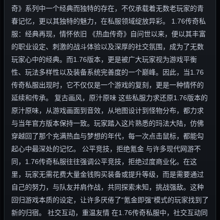
奇》系列中一个经典而独特的存在，不仅承载着无数老玩家的青
春记忆，更以其独特的魅力，在私服领域绽放异彩。 1.76传奇私
服：经典再现，情怀依旧 《热血传奇》自问世以来，便以其丰富
的职业设定、刺激的战斗体验以及深厚的社交氛围，成为了无数
玩家心中的经典。而1.76版本，更是被广大玩家视为游戏平衡
性、玩法多样性以及装备系统完善度的一个巅峰。因此，当1.76
传奇私服出现时，它不仅仅是一个游戏的复刻，更是一种情怀的
延续和传承。 复古画风，原汁原味 这些私服力求还原1.76版本的
原汁原味，从游戏画面到音效，从地图设计到怪物分布，都力求
与当年官方版本保持一致。玩家踏入这片熟悉的玛法大陆，仿佛
穿越回了那个充满热血与梦想的年代，每一次点击鼠标，都能勾
起心中最深处的记忆。 公平竞技，拒绝氪金 与许多现代网游不
同，1.76传奇私服往往强调公平竞技，拒绝过度商业化。在这
里，玩家无需花费大量金钱购买装备或提升等级，而是需要通过
自己的努力，与队友并肩作战，共同探索未知，挑战强敌。这种
回归游戏本质的设定，让许多厌倦了“氪金即强”模式的玩家找到了
新的归宿。 社交互动，重温友情 在1.76传奇私服中，社交互动同