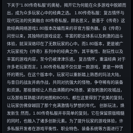
下关于“1.80传奇私服”的奥秘，揭开它为何能在众多游戏中脱颖而
出，成为众多玩家心中的经典之选。 1.80传奇私服：复古情怀与
现代玩法的完美融合 80传奇私服，顾名思义，是基于《传奇》这
款经典网络游戏1.80版本改编而来的非官方服务器。自《传奇》
问世以来，其独特的游戏设定、丰富的职业体系以及刺激的战斗
体验，就深深烙印在了无数玩家的心中。而1.80版本，更是被广
大玩家视为《传奇》系列中的经典之作，其平衡性、耐玩性以及
丰富的游戏内容，至今仍被津津乐道。 复古情怀，重温经典 对于
许多老玩家而言，1.80传奇私服不仅仅是一款游戏，更是一种情
怀的寄托。在这个版本中，玩家可以重新踏上熟悉的玛法大陆，
与昔日的战友并肩作战，共同对抗强大的怪物，争夺稀有的装备
和资源。那些曾经让人热血沸腾的PK场景、紧张刺激的攻城战，
以及那些耳熟能详的地图和BOSS，都在这里得到了完美的复刻，
让玩家仿佛穿越回了那个充满激情与梦想的年代。 创新玩法，焕
发新生 然而，1.80传奇私服并非简单的复刻，它在保留原版精髓
的同时，也融入了诸多创新元素。为了提升玩家的游戏体验，许
多私服开发者在游戏平衡性、职业特色、装备系统等方面进行了