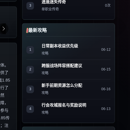
逍遥迷失传奇
3
0次
单职业传奇
最新攻略
日常副本收益优先级
1
06-12
攻略
群体。
跨服战场阵容搭配建议
2
06-15
提供了
攻略
.85
新手前期资源怎么分配
进行了
3
06-16
攻略
 然
保障，
行会攻城报名与奖励说明
4
06-13
的参与
攻略
85传
值；注