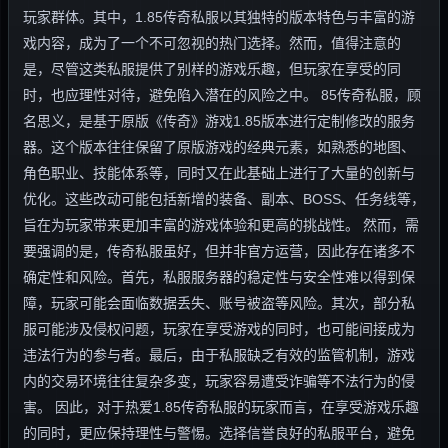
玩家群体。其中，1.85传奇私服以其独特的版本特色与丰富的游
戏内容，成为了一个不可忽视的热门选择。然而，值得注意的
是，尽管这类私服提供了别样的游戏乐趣，但玩家在享受的同
时，也应理性对待，避免陷入潜在的风险之中。 85传奇私服，顾
名思义，是基于原版《传奇》游戏1.85版本进行定制修改的服务
器。这个版本往往保留了原版游戏的经典元素，如熟悉的地图、
角色职业、技能体系等，同时又在此基础上进行了大量的创新与
优化。这些改动可能包括新增的装备、副本、BOSS、任务线等，
旨在为玩家带来更加丰富的游戏体验和更高的挑战性。 然而，需
要强调的是，传奇私服虽好，但并非官方运营，因此存在诸多不
确定性和风险。首先，私服服务器的稳定性与安全性难以得到保
障，玩家可能会面临数据丢失、账号被盗等风险。其次，部分私
服可能涉及侵权问题，玩家在享受游戏的同时，也可能间接成为
违法行为的参与者。最后，由于私服缺乏有效的监管机制，游戏
内的交易环境往往复杂多变，玩家容易遭受诈骗等不法行为的侵
害。 因此，对于热爱1.85传奇私服的玩家而言，在享受游戏乐趣
的同时，更应保持理性与警惕。选择信誉良好的私服平台，避免