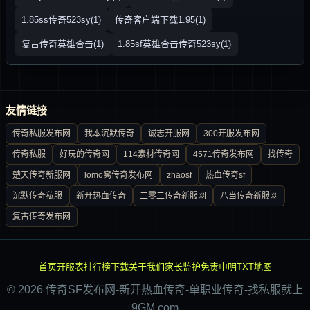
1.85ss传奇523sy(1)
传奇客户端下载1.95(1)
复古传奇英雄合击(1)
1.85sf英雄合击传奇523sy(1)
友情链接
传奇私服发布网
我本沉默传奇
诚志开服网
300开服发布网
传奇私服
好玩的传奇网
114素材传奇网
4571传奇发布网
找传奇
楚天传奇新服网
lomo窝传奇发布网
zhaosf
热血传奇sf
沉默传奇私服
新开热血传奇
二零二传奇新服网
八当传奇新服网
复古传奇发布网
首页
开服表
排行榜
下载
关于我们
家长监护
免责申明
TXT地图
© 2026 传奇SF发布网-新开热血传奇-单职业传奇-找私服就上
9GM.com