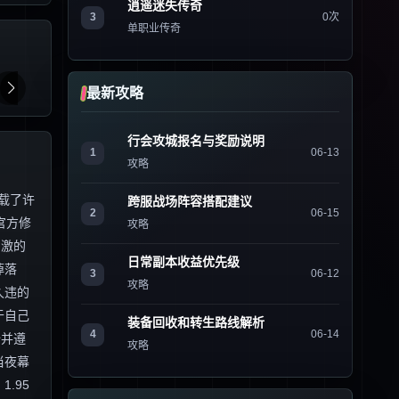
逍遥迷失传奇
3
0次
单职业传奇
最新攻略
行会攻城报名与奖励说明
1
06-13
攻略
载了许
跨服战场阵容搭配建议
2
06-15
官方修
攻略
刺激的
日常副本收益优先级
掉落
3
06-12
攻略
久违的
于自己
装备回收和转生路线解析
4
06-14
全并遵
攻略
当夜幕
.95