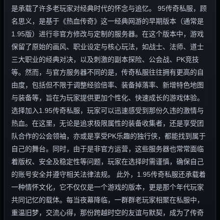
是承载了许多老玩家对经典时代的怀念与追忆。 95传奇私服，顾
名思义，是基于《热血传奇》这一经典网游的早期版本（通常是
1.95版）进行非官方修改与定制的服务器。在这个版本中，游戏
保留了原始的画风、职业设定与核心玩法，如战士、法师、道士
三大职业的经典对决，以及刺激的副本探险、公会战、PK竞技
等。然而，与官方服务器不同的是，传奇私服往往拥有更高的自
由度，包括但不限于调整经验倍率、装备掉落率、新增特色地图
与装备等，旨在为玩家提供更加个性化、快速成长的游戏体验。
选择加入1.95传奇私服，玩家可以迅速感受到那份久违的激情与
热血。在这里，无论是追求极限属性的装备收集者，还是享受团
队合作的公会领袖，亦或是享受PK乐趣的独行侠，都能找到属于
自己的舞台。同时，由于是非官方运营，这些服务器也常常面临
着版权、安全及稳定性等问题，玩家在选择时需谨慎，确保自己
的账号安全并遵守相关法律法规。 此外，1.95传奇私服还承载着
一种情怀文化，它不仅仅是一个游戏的版本，更是那个年代玩家
共同记忆的载体。每当夜幕降临，一群群老玩家相聚在私服中，
重温旧梦，交流心得，那份跨越时空的友谊与默契，成为了传奇