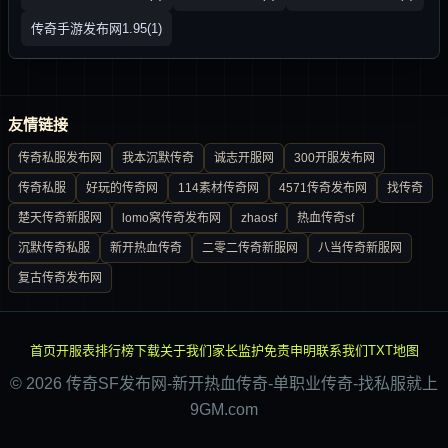
传奇手游发布网1.95(1)
友情链接
传奇私服发布网
我本沉默传奇
诚志开服网
300开服发布网
传奇私服
好玩的传奇网
114素材传奇网
4571传奇发布网
找传奇
楚天传奇新服网
lomo窝传奇发布网
zhaosf
热血传奇sf
沉默传奇私服
新开热血传奇
二零二传奇新服网
八当传奇新服网
复古传奇发布网
首页
开服表
排行榜
下载
关于我们
家长监护
免责申明
联系我们
TXT地图
© 2026 传奇SF发布网-新开热血传奇-单职业传奇-找私服就上
9GM.com