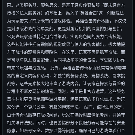
园。这类服务器，顾名思义，是基于经典传奇私服（即未经官方
授权的私人服务器）的基础上，融入了“英雄合击”这一创新玩法，
为玩家带来了前所未有的游戏体验。 英雄合击传奇私服，不仅仅
是对原版游戏的简单复刻，更是对游戏机制的深度挖掘与创新。
它允许玩家通过特定组合或策略，实现角色间的强力合击技能，
这些技能往往拥有震撼的视觉效果与惊人的伤害输出，极大地提
升了战斗的观赏性和策略性。在这里，玩家不再是孤军奋战，而
是可以与队友紧密配合，共同释放华丽的合击技，享受团队协作
带来的乐趣与成就感。 此外，英雄合击传奇私服还常常伴随着丰
富的自定义内容和活动，如独特的装备系统、宠物系统、副本挑
战等，这些元素极大地丰富了游戏内容，让玩家在探索与冒险的
过程中不断发现新的惊喜。同时，由于是非官方运营，这些服务
器往往能更灵活地调整游戏平衡，满足玩家的多样化需求，为玩
家创造一个更加公平、有趣的游戏环境。 然而，值得注意的是，
由于传奇私服存在版权问题，玩家在选择时应谨慎考虑，并遵守
相关法律法规。同时，也要警惕部分不良服务器可能存在的安全
隐患，如账号安全、数据泄露等问题，确保自己的游戏体验和个