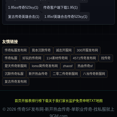
1.85ss传奇523sy(1)
传奇客户端下载1.95(1)
复古传奇英雄合击(1)
1.85sf英雄合击传奇523sy(1)
友情链接
传奇私服发布网
我本沉默传奇
诚志开服网
300开服发布网
传奇私服
好玩的传奇网
114素材传奇网
4571传奇发布网
找传奇
楚天传奇新服网
lomo窝传奇发布网
zhaosf
热血传奇sf
沉默传奇私服
新开热血传奇
二零二传奇新服网
八当传奇新服网
复古传奇发布网
首页
开服表
排行榜
下载
关于我们
家长监护
免责申明
TXT地图
© 2026 传奇SF发布网-新开热血传奇-单职业传奇-找私服就上
9GM.com