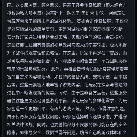
园。这类服务器，顾名思义，是基于经典传奇私服（即未经官方
授权的私人服务器）的基础上，融入了“英雄合击”这一创新玩法，
为玩家带来了前所未有的游戏体验。 英雄合击传奇私服，不仅仅
是对原版游戏的简单复刻，更是对游戏机制的深度挖掘与创新。
它允许玩家通过特定组合或策略，实现角色间的强力合击技能，
这些技能往往拥有震撼的视觉效果与惊人的伤害输出，极大地提
升了战斗的观赏性和策略性。在这里，玩家不再是孤军奋战，而
是可以与队友紧密配合，共同释放华丽的合击技，享受团队协作
带来的乐趣与成就感。 此外，英雄合击传奇私服还常常伴随着丰
富的自定义内容和活动，如独特的装备系统、宠物系统、副本挑
战等，这些元素极大地丰富了游戏内容，让玩家在探索与冒险的
过程中不断发现新的惊喜。同时，由于是非官方运营，这些服务
器往往能更灵活地调整游戏平衡，满足玩家的多样化需求，为玩
家创造一个更加公平、有趣的游戏环境。 然而，值得注意的是，
由于传奇私服存在版权问题，玩家在选择时应谨慎考虑，并遵守
相关法律法规。同时，也要警惕部分不良服务器可能存在的安全
隐患，如账号安全、数据泄露等问题，确保自己的游戏体验和个