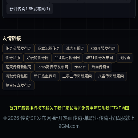
新开传奇1.95发布网(1)
友情链接
传奇私服发布网
我本沉默传奇
诚志开服网
300开服发布网
传奇私服
好玩的传奇网
114素材传奇网
4571传奇发布网
找传奇
楚天传奇新服网
lomo窝传奇发布网
zhaosf
热血传奇sf
沉默传奇私服
新开热血传奇
二零二传奇新服网
八当传奇新服网
复古传奇发布网
首页
开服表
排行榜
下载
关于我们
家长监护
免责申明
联系我们
TXT地图
© 2026 传奇SF发布网-新开热血传奇-单职业传奇-找私服就上
9GM.com