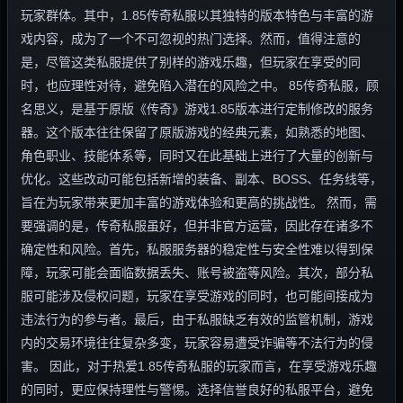
玩家群体。其中，1.85传奇私服以其独特的版本特色与丰富的游
戏内容，成为了一个不可忽视的热门选择。然而，值得注意的
是，尽管这类私服提供了别样的游戏乐趣，但玩家在享受的同
时，也应理性对待，避免陷入潜在的风险之中。 85传奇私服，顾
名思义，是基于原版《传奇》游戏1.85版本进行定制修改的服务
器。这个版本往往保留了原版游戏的经典元素，如熟悉的地图、
角色职业、技能体系等，同时又在此基础上进行了大量的创新与
优化。这些改动可能包括新增的装备、副本、BOSS、任务线等，
旨在为玩家带来更加丰富的游戏体验和更高的挑战性。 然而，需
要强调的是，传奇私服虽好，但并非官方运营，因此存在诸多不
确定性和风险。首先，私服服务器的稳定性与安全性难以得到保
障，玩家可能会面临数据丢失、账号被盗等风险。其次，部分私
服可能涉及侵权问题，玩家在享受游戏的同时，也可能间接成为
违法行为的参与者。最后，由于私服缺乏有效的监管机制，游戏
内的交易环境往往复杂多变，玩家容易遭受诈骗等不法行为的侵
害。 因此，对于热爱1.85传奇私服的玩家而言，在享受游戏乐趣
的同时，更应保持理性与警惕。选择信誉良好的私服平台，避免