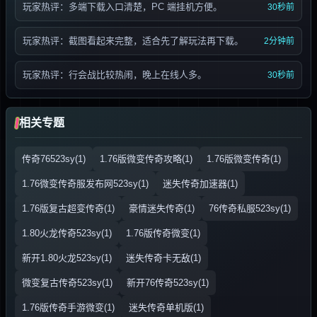
玩家热评：多端下载入口清楚，PC 端挂机方便。
30秒前
玩家热评：截图看起来完整，适合先了解玩法再下载。
2分钟前
玩家热评：行会战比较热闹，晚上在线人多。
30秒前
相关专题
传奇76523sy(1)
1.76版微变传奇攻略(1)
1.76版微变传奇(1)
1.76微变传奇服发布网523sy(1)
迷失传奇加速器(1)
1.76版复古超变传奇(1)
豪情迷失传奇(1)
76传奇私服523sy(1)
1.80火龙传奇523sy(1)
1.76版传奇微变(1)
新开1.80火龙523sy(1)
迷失传奇卡无敌(1)
微变复古传奇523sy(1)
新开76传奇523sy(1)
1.76版传奇手游微变(1)
迷失传奇单机版(1)