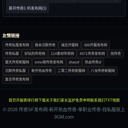
新开传奇1.95发布网(1)
友情链接
传奇私服发布网
我本沉默传奇
诚志开服网
300开服发布网
传奇私服
好玩的传奇网
114素材传奇网
4571传奇发布网
找传奇
楚天传奇新服网
lomo窝传奇发布网
zhaosf
热血传奇sf
沉默传奇私服
新开热血传奇
二零二传奇新服网
八当传奇新服网
复古传奇发布网
首页
开服表
排行榜
下载
关于我们
家长监护
免责申明
联系我们
TXT地图
© 2026 传奇SF发布网-新开热血传奇-单职业传奇-找私服就上
9GM.com