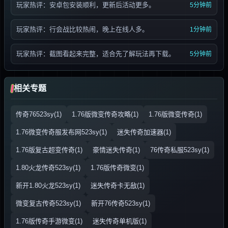
玩家热评：安卓包安装顺利，更新后活动更多。
5分钟前
玩家热评：行会战比较热闹，晚上在线人多。
1分钟前
玩家热评：截图看起来完整，适合先了解玩法再下载。
5分钟前
相关专题
传奇76523sy(1)
1.76版微变传奇攻略(1)
1.76版微变传奇(1)
1.76微变传奇服发布网523sy(1)
迷失传奇加速器(1)
1.76版复古超变传奇(1)
豪情迷失传奇(1)
76传奇私服523sy(1)
1.80火龙传奇523sy(1)
1.76版传奇微变(1)
新开1.80火龙523sy(1)
迷失传奇卡无敌(1)
微变复古传奇523sy(1)
新开76传奇523sy(1)
1.76版传奇手游微变(1)
迷失传奇单机版(1)