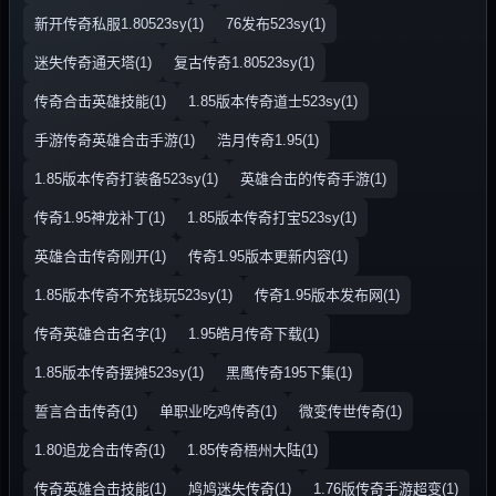
新开传奇私服1.80523sy(1)
76发布523sy(1)
迷失传奇通天塔(1)
复古传奇1.80523sy(1)
传奇合击英雄技能(1)
1.85版本传奇道士523sy(1)
手游传奇英雄合击手游(1)
浩月传奇1.95(1)
1.85版本传奇打装备523sy(1)
英雄合击的传奇手游(1)
传奇1.95神龙补丁(1)
1.85版本传奇打宝523sy(1)
英雄合击传奇刚开(1)
传奇1.95版本更新内容(1)
1.85版本传奇不充钱玩523sy(1)
传奇1.95版本发布网(1)
传奇英雄合击名字(1)
1.95皓月传奇下载(1)
1.85版本传奇摆摊523sy(1)
黑鹰传奇195下集(1)
誓言合击传奇(1)
单职业吃鸡传奇(1)
微变传世传奇(1)
1.80追龙合击传奇(1)
1.85传奇梧州大陆(1)
传奇英雄合击技能(1)
鸠鸠迷失传奇(1)
1.76版传奇手游超变(1)