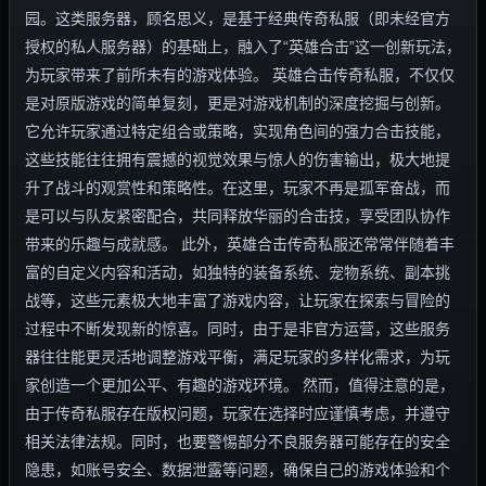
园。这类服务器，顾名思义，是基于经典传奇私服（即未经官方
授权的私人服务器）的基础上，融入了“英雄合击”这一创新玩法，
为玩家带来了前所未有的游戏体验。 英雄合击传奇私服，不仅仅
是对原版游戏的简单复刻，更是对游戏机制的深度挖掘与创新。
它允许玩家通过特定组合或策略，实现角色间的强力合击技能，
这些技能往往拥有震撼的视觉效果与惊人的伤害输出，极大地提
升了战斗的观赏性和策略性。在这里，玩家不再是孤军奋战，而
是可以与队友紧密配合，共同释放华丽的合击技，享受团队协作
带来的乐趣与成就感。 此外，英雄合击传奇私服还常常伴随着丰
富的自定义内容和活动，如独特的装备系统、宠物系统、副本挑
战等，这些元素极大地丰富了游戏内容，让玩家在探索与冒险的
过程中不断发现新的惊喜。同时，由于是非官方运营，这些服务
器往往能更灵活地调整游戏平衡，满足玩家的多样化需求，为玩
家创造一个更加公平、有趣的游戏环境。 然而，值得注意的是，
由于传奇私服存在版权问题，玩家在选择时应谨慎考虑，并遵守
相关法律法规。同时，也要警惕部分不良服务器可能存在的安全
隐患，如账号安全、数据泄露等问题，确保自己的游戏体验和个