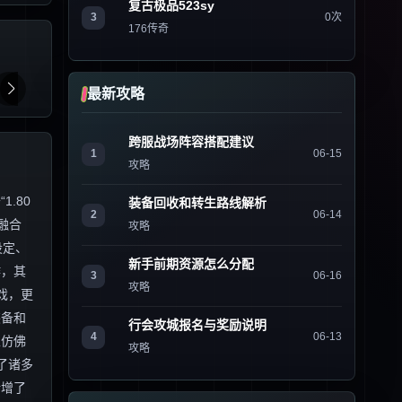
复古极品523sy
3
0次
176传奇
最新攻略
跨服战场阵容搭配建议
1
06-15
攻略
.80
装备回收和转生路线解析
2
06-14
融合
攻略
设定、
新手前期资源怎么分配
作，其
3
06-16
攻略
戏，更
装备和
行会攻城报名与奖励说明
4
06-13
家仿佛
攻略
了诸多
新增了