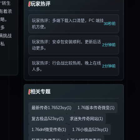
“转生
玩家热评
有着浓
攻略，
玩家热评：多端下载入口清楚，PC 端挂
30秒前
机方便。
富多
满挑战
玩家热评：安卓包安装顺利，更新后活
奇私
2分钟前
动更多。
玩家热评：行会战比较热闹，晚上在线
2分钟前
人多。
相关专题
最新传奇1.76523sy(1)
1.76版本传奇微变(1)
复古极品523sy(1)
求迷失传奇网站(1)
1.76dnf微变传奇(1)
1.76小极品523sy(1)