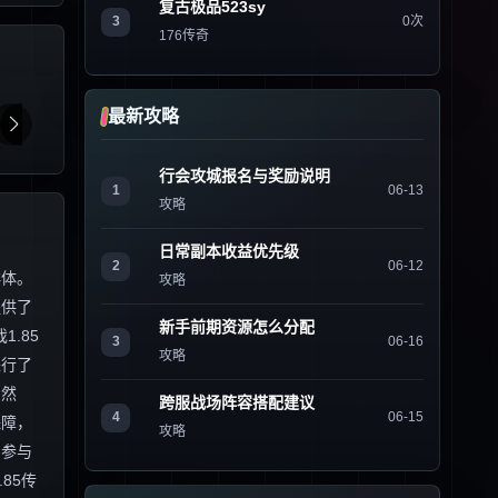
复古极品523sy
3
0次
176传奇
最新攻略
行会攻城报名与奖励说明
1
06-13
攻略
日常副本收益优先级
2
06-12
群体。
攻略
提供了
新手前期资源怎么分配
.85
3
06-16
攻略
进行了
 然
跨服战场阵容搭配建议
4
06-15
保障，
攻略
的参与
85传