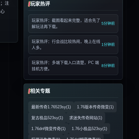
值；注
玩家热评
戏心
玩家热评：截图看起来完整，适合先了
5分钟前
解玩法再下载。
玩家热评：行会战比较热闹，晚上在线
1分钟前
人多。
玩家热评：多端下载入口清楚，PC 端
8分钟前
挂机方便。
相关专题
最新传奇1.76523sy(1)
1.76版本传奇微变(1)
复古极品523sy(1)
求迷失传奇网站(1)
1.76dnf微变传奇(1)
1.76小极品523sy(1)