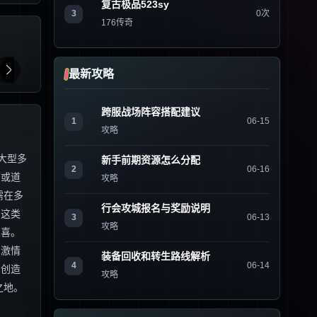
复古极品523sy
3
0次
176传奇
最新攻略
跨服战场阵容搭配建议
1
06-15
攻略
大型多
新手前期资源怎么分配
2
06-16
师或道
攻略
需在多
行会攻城报名与奖励说明
，这类
3
06-13
攻略
惊喜。
的激情
装备回收和转生路线解析
4
06-14
，创造
攻略
之地。