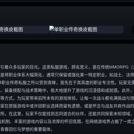
引着众多玩家的目光。这类私服游戏，顾名思义，是在传统MMORPG（
便是将职业体系大幅简化，通常只保留或强化某一特定职业，如战士、法
单职业传奇私服之所以受到青睐，首先在于其高度的职业专注性。玩家无
究、装备搭配与战术策略中，极大地提升了游戏的沉浸感和成就感。此外
统等方式，为玩家带来前所未有的游戏体验，让每一次战斗都充满挑战与
玩家在原版游戏中或许因职业选择而留有遗憾，或是怀念与战友并肩作战
场所。在这里，玩家不仅能找到志同道合的伙伴，还能共同探索未知领域
戏机制、丰富的游戏内容以及浓厚的怀旧氛围，在网络游戏界占据了一席
家青春回忆与梦想的重要载体。