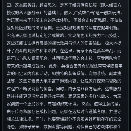
园。这类服务器，顾名思义，是基于经典传奇私服（即未经官方
授权的私人服务器）的基础上，融入了“英雄合击”这一创新玩法，
为玩家带来了前所未有的游戏体验。 英雄合击传奇私服，不仅仅
是对原版游戏的简单复刻，更是对游戏机制的深度挖掘与创新。
它允许玩家通过特定组合或策略，实现角色间的强力合击技能，
这些技能往往拥有震撼的视觉效果与惊人的伤害输出，极大地提
升了战斗的观赏性和策略性。在这里，玩家不再是孤军奋战，而
是可以与队友紧密配合，共同释放华丽的合击技，享受团队协作
带来的乐趣与成就感。 此外，英雄合击传奇私服还常常伴随着丰
富的自定义内容和活动，如独特的装备系统、宠物系统、副本挑
战等，这些元素极大地丰富了游戏内容，让玩家在探索与冒险的
过程中不断发现新的惊喜。同时，由于是非官方运营，这些服务
器往往能更灵活地调整游戏平衡，满足玩家的多样化需求，为玩
家创造一个更加公平、有趣的游戏环境。 然而，值得注意的是，
由于传奇私服存在版权问题，玩家在选择时应谨慎考虑，并遵守
相关法律法规。同时，也要警惕部分不良服务器可能存在的安全
隐患，如账号安全、数据泄露等问题，确保自己的游戏体验和个