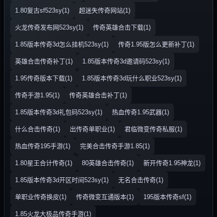
1.80复古sf523sy(1)
超迷失传奇网站(1)
火龙传奇发布网523sy(1)
传奇英雄合击下载(1)
1.85版本传奇3d怎么挂机523sy(1)
传奇1.95版怎么更新补丁(1)
英雄合击传奇补丁(1)
1.85版本传奇3d邀请码523sy(1)
1.95传奇版本下载(1)
1.85版本传奇3d玩什么职业523sy(1)
传奇手游1.95(1)
传奇英雄合击补丁(1)
1.85版本传奇3d礼包码523sy(1)
热血传奇1.95武器(1)
什么合击传奇(1)
出传奇单职业(1)
君临微变传奇私服(1)
热血传奇195手游(1)
完美合击传奇手游1.85(1)
1.80星王合计传奇(1)
80英雄合击传奇(1)
新开传奇1.95神龙(1)
1.85版本传奇3d开区时间523sy(1)
无名合击传奇(1)
单职业传奇换皮(1)
传奇微变互通版本(1)
195版本传奇sf(1)
1.85火龙大极品传奇手游(1)