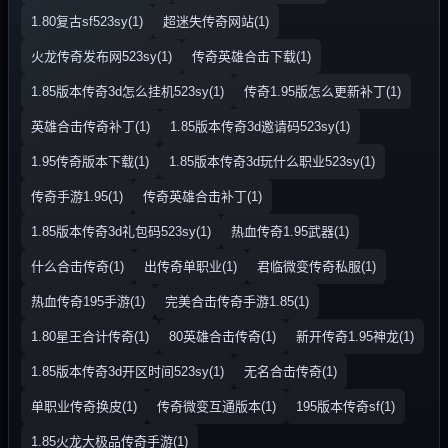
1.80复古sf523sy(1)
超迷失传奇网站(1)
火龙传奇发布网523sy(1)
传奇英雄合击下载(1)
1.85版本传奇3d怎么挂机523sy(1)
传奇1.95版怎么更新补丁(1)
英雄合击传奇补丁(1)
1.85版本传奇3d邀请码523sy(1)
1.95传奇版本下载(1)
1.85版本传奇3d玩什么职业523sy(1)
传奇手游1.95(1)
传奇英雄合击补丁(1)
1.85版本传奇3d礼包码523sy(1)
热血传奇1.95武器(1)
什么合击传奇(1)
出传奇单职业(1)
君临微变传奇私服(1)
热血传奇195手游(1)
完美合击传奇手游1.85(1)
1.80星王合计传奇(1)
80英雄合击传奇(1)
新开传奇1.95神龙(1)
1.85版本传奇3d开区时间523sy(1)
无名合击传奇(1)
单职业传奇换皮(1)
传奇微变互通版本(1)
195版本传奇sf(1)
1.85火龙大极品传奇手游(1)