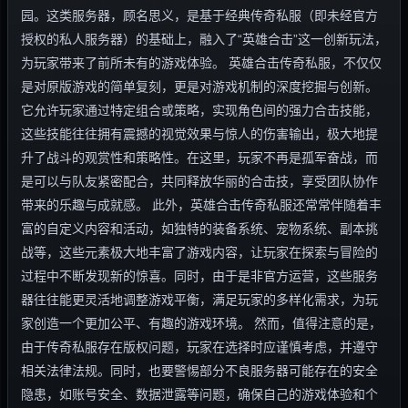
园。这类服务器，顾名思义，是基于经典传奇私服（即未经官方
授权的私人服务器）的基础上，融入了“英雄合击”这一创新玩法，
为玩家带来了前所未有的游戏体验。 英雄合击传奇私服，不仅仅
是对原版游戏的简单复刻，更是对游戏机制的深度挖掘与创新。
它允许玩家通过特定组合或策略，实现角色间的强力合击技能，
这些技能往往拥有震撼的视觉效果与惊人的伤害输出，极大地提
升了战斗的观赏性和策略性。在这里，玩家不再是孤军奋战，而
是可以与队友紧密配合，共同释放华丽的合击技，享受团队协作
带来的乐趣与成就感。 此外，英雄合击传奇私服还常常伴随着丰
富的自定义内容和活动，如独特的装备系统、宠物系统、副本挑
战等，这些元素极大地丰富了游戏内容，让玩家在探索与冒险的
过程中不断发现新的惊喜。同时，由于是非官方运营，这些服务
器往往能更灵活地调整游戏平衡，满足玩家的多样化需求，为玩
家创造一个更加公平、有趣的游戏环境。 然而，值得注意的是，
由于传奇私服存在版权问题，玩家在选择时应谨慎考虑，并遵守
相关法律法规。同时，也要警惕部分不良服务器可能存在的安全
隐患，如账号安全、数据泄露等问题，确保自己的游戏体验和个